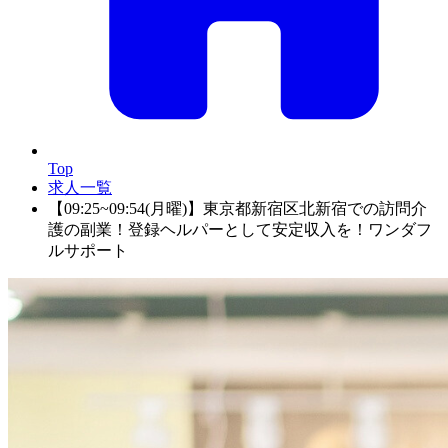
Top
求人一覧
【09:25~09:54(月曜)】東京都新宿区北新宿での訪問介
護の副業！登録ヘルパーとして安定収入を！ワンダフ
ルサポート