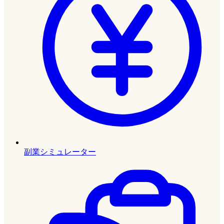
副業シミュレーター