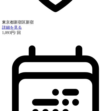
東京都新宿区新宿
詳細を見る
1,093
円
/ 回