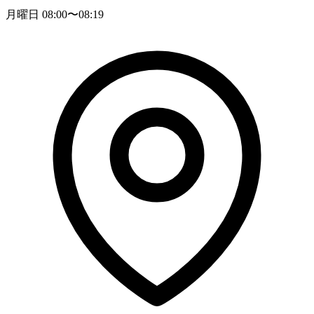
月曜日 08:00〜08:19