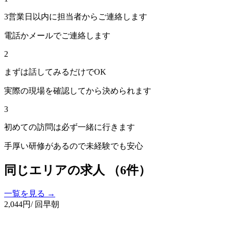
3営業日以内に担当者からご連絡します
電話かメールでご連絡します
2
まずは話してみるだけでOK
実際の現場を確認してから決められます
3
初めての訪問は必ず一緒に行きます
手厚い研修があるので未経験でも安心
同じエリアの求人
（6件）
一覧を見る →
2,044
円
/ 回
早朝