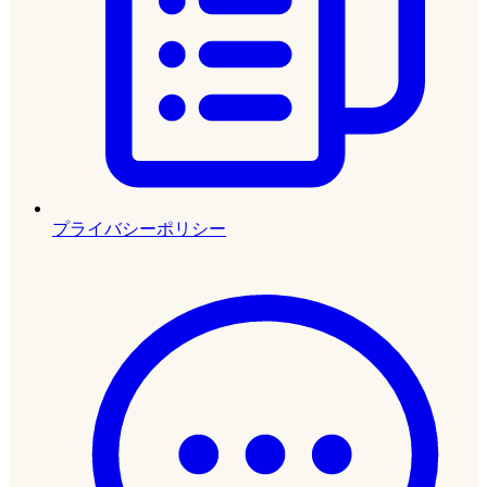
プライバシーポリシー