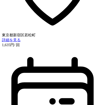
東京都新宿区若松町
詳細を見る
1,635
円
/ 回