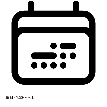
月曜日 07:50〜08:19