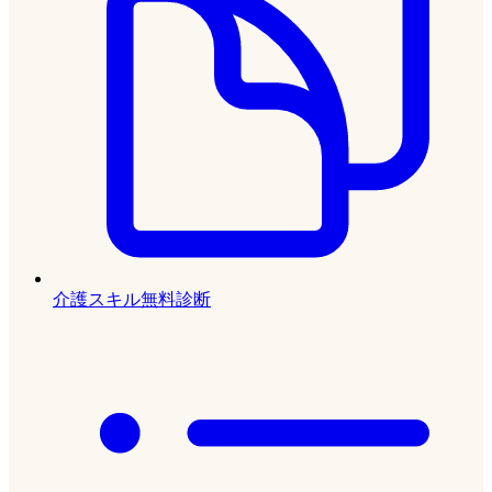
介護スキル無料診断