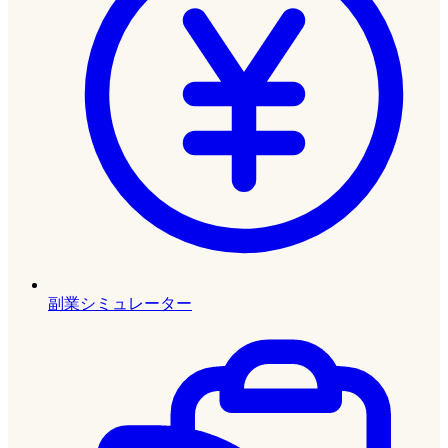
副業シミュレーター