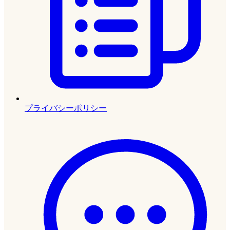
プライバシーポリシー