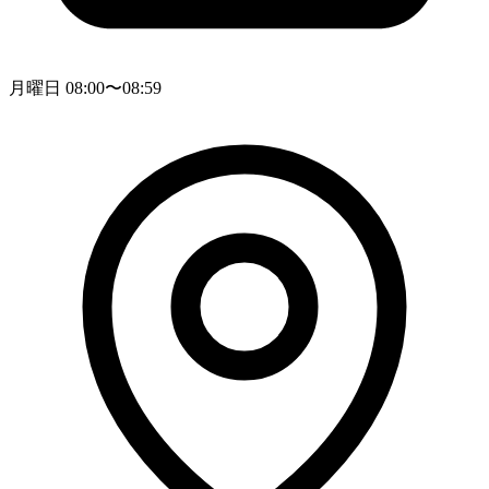
月曜日 08:00〜08:59