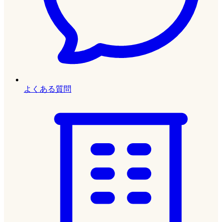
よくある質問