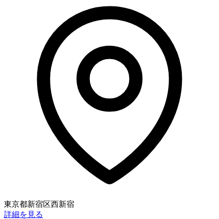
東京都新宿区西新宿
詳細を見る