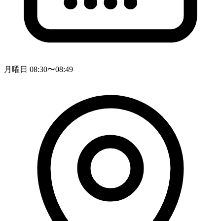
月曜日 08:30〜08:49