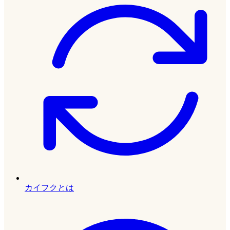
カイフクとは