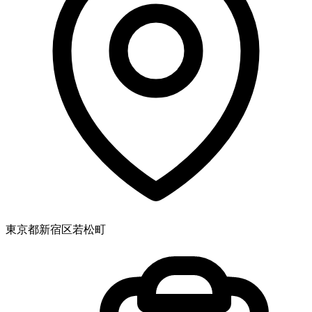
東京都新宿区若松町