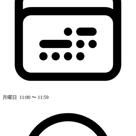
月曜日 11:00 〜 11:59