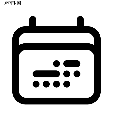
1,093
円
/ 回