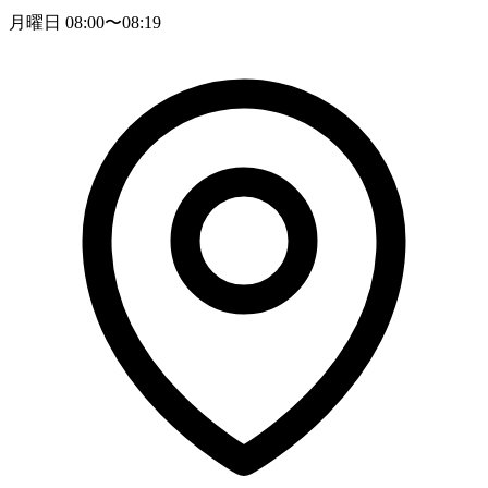
月曜日 08:00〜08:19