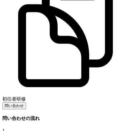
初任者研修
問い合わせ
問い合わせの流れ
1