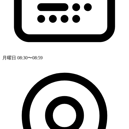
月曜日 08:30〜08:59