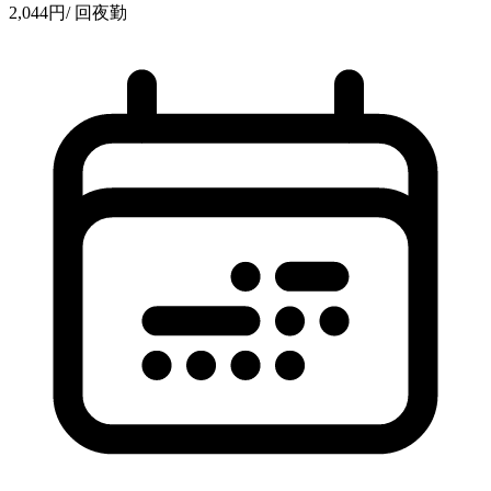
2,044
円
/ 回
夜勤