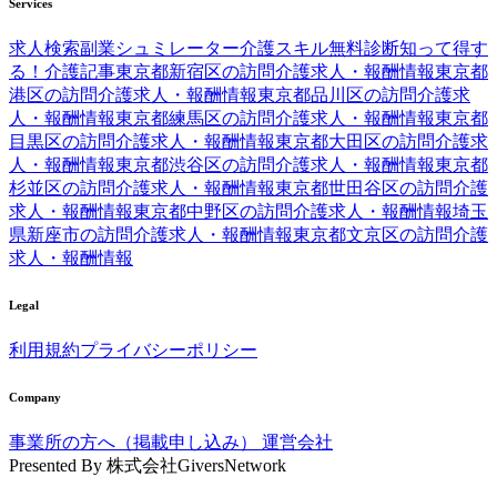
Services
求人検索
副業シュミレーター
介護スキル無料診断
知って得す
る！介護記事
東京都新宿区の訪問介護求人・報酬情報
東京都
港区の訪問介護求人・報酬情報
東京都品川区の訪問介護求
人・報酬情報
東京都練馬区の訪問介護求人・報酬情報
東京都
目黒区の訪問介護求人・報酬情報
東京都大田区の訪問介護求
人・報酬情報
東京都渋谷区の訪問介護求人・報酬情報
東京都
杉並区の訪問介護求人・報酬情報
東京都世田谷区の訪問介護
求人・報酬情報
東京都中野区の訪問介護求人・報酬情報
埼玉
県新座市の訪問介護求人・報酬情報
東京都文京区の訪問介護
求人・報酬情報
Legal
利用規約
プライバシーポリシー
Company
事業所の方へ（掲載申し込み）
運営会社
Presented By
株式会社GiversNetwork